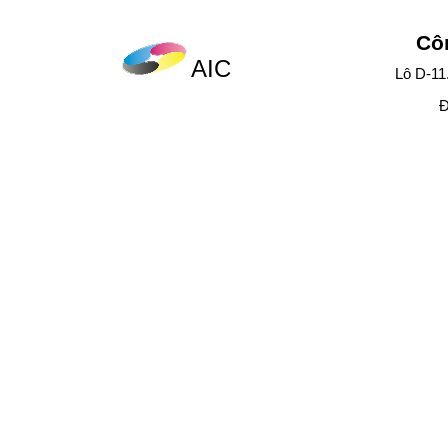
Cô
AIC
Lô D-11
Đ