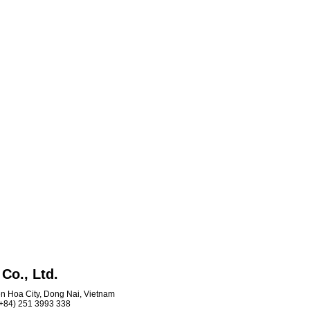
Co., Ltd.
ien Hoa City, Dong Nai, Vietnam
 (+84) 251 3993 338