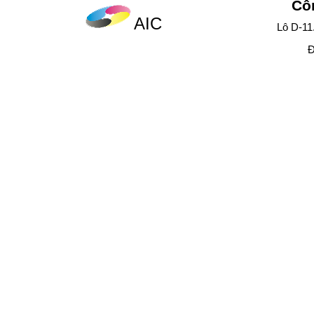
Cô
AIC
Lô D-11
Đ